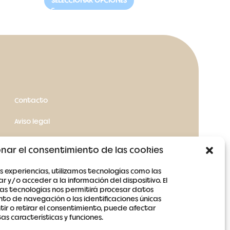
SELECCIONAR OPCIONES
SELEC
Contacto
Aviso legal
Términos y condiciones
nar el consentimiento de las cookies
Política de cookies
s experiencias, utilizamos tecnologías como las
 y/o acceder a la información del dispositivo. El
Política de privacidad
as tecnologías nos permitirá procesar datos
o de navegación o las identificaciones únicas
ntir o retirar el consentimiento, puede afectar
s características y funciones.