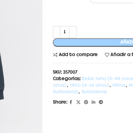
AÑADI
Add to compare
Añadir a 
SKU:
357007
Categorías:
Bebé niña (0-48 mes
años)
,
Niño (4-16 años)
,
Niños
,
N
Sudaderas
,
Sudaderas
Share: