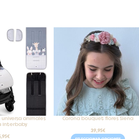
a universa animales
Corona bouquet flores Siena
a Interbaby
39,95
€
5,95
€