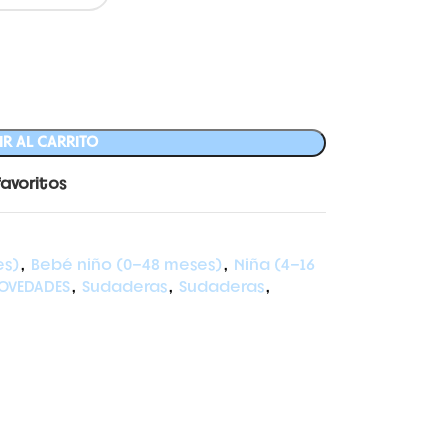
R AL CARRITO
favoritos
es)
,
Bebé niño (0-48 meses)
,
Niña (4-16
OVEDADES
,
Sudaderas
,
Sudaderas
,