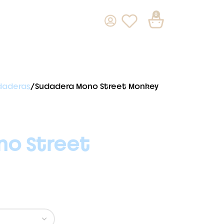
0
daderas
Sudadera Mono Street Monkey
o Street