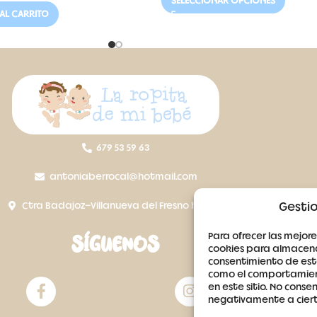
SELECCIONAR OPCIONES
AL CARRITO
679 53 59 63
antoniaberrocal@hotmail.com
Ctra Badajoz-Villanueva del Fresno km 24,5
Gestio
Para ofrecer las mejore
SÍGUENOS
cookies para almacenar
consentimiento de est
como el comportamient
en este sitio. No conse
negativamente a cierta