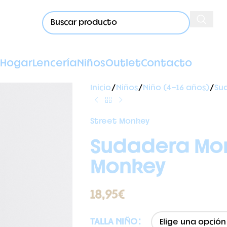
Hogar
Lencería
Niños
Outlet
Contacto
Inicio
Niños
Niño (4-16 años)
Su
Street Monkey
Sudadera Mon
Monkey
18,95
€
TALLA NIÑO