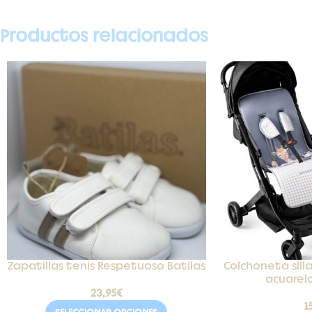
Productos relacionados
Zapatillas tenis Respetuoso Batilas
Colchoneta sill
acuarel
23,95
€
1