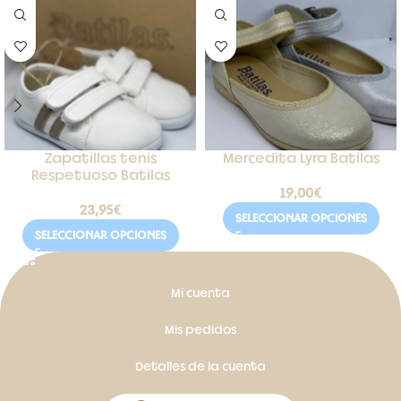
Zapatillas tenis
Mercedita Lyra Batilas
Respetuoso Batilas
19,00
€
23,95
€
SELECCIONAR OPCIONES
SELECCIONAR OPCIONES
Mi cuenta
Mis pedidos
Detalles de la cuenta