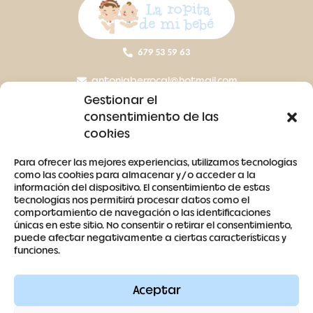
679 53 59 63
antoniaberrocal@hotmail.com
Gestionar el
Ctra Badajoz-Villanueva del Fresno km 24,5
consentimiento de las
cookies
SÍGUENOS
Para ofrecer las mejores experiencias, utilizamos tecnologías
como las cookies para almacenar y/o acceder a la
información del dispositivo. El consentimiento de estas
tecnologías nos permitirá procesar datos como el
comportamiento de navegación o las identificaciones
únicas en este sitio. No consentir o retirar el consentimiento,
puede afectar negativamente a ciertas características y
Contacto
funciones.
Aviso legal
Aceptar
Términos y condiciones