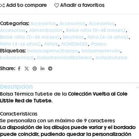
Add to compare
Añadir a favoritos
Categorías:
Accesorios
,
Accesorios
,
Accesorios
,
Accesorios
,
Alimentación
,
Bebé niña (0-48 meses)
,
Bebé niño (0-48 meses)
,
Mochilas
,
Niña (4-16 años)
,
Niño (4-16 años)
,
Niños
,
NOVEDADES
,
Paseo
Etiquetas:
bolsacaperucitaroja
,
bolsamerienda
,
bolsatermica
,
bolsatermicalittlered
,
bolsatutete
Share:
Descripción
Bolsa Térmica Tutete de la
Colección Vuelta al Cole
Little Red de Tutete
.
Características
Se personaliza con un máximo de 9 caracteres
La disposición de los dibujos puede variar y el bordado
puede coincidir, pudiendo quedar la personalización