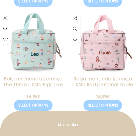
SELECT OPTIONS
SELECT OPTIONS
Bolsa merienda térmica
Bolsa merienda térmica
The Three Little Pigs (Los
Little Red personalizable
tres cerditos)
(caperucita roja)
16,95
€
16,95
€
SELECT OPTIONS
SELECT OPTIONS
Mi cuenta