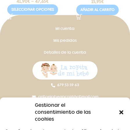
41,90
€
-
47,65
€
15,95
€
SELECCIONAR OPCIONES
AÑADIR AL CARRITO
Mi cuenta
Mis pedidos
Detalles de la cuenta
679 53 59 63
antoniaberrocal@hotmail.com
Gestionar el
Ctra Badajoz-Villanueva del Fresno km 24,5
consentimiento de las
cookies
SÍGUENOS