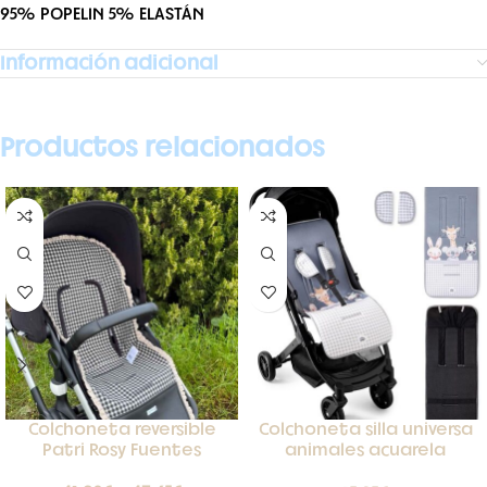
95% POPELIN 5% ELASTÁN
Información adicional
Productos relacionados
Colchoneta reversible
Colchoneta silla universa
Patri Rosy Fuentes
animales acuarela
Interbaby