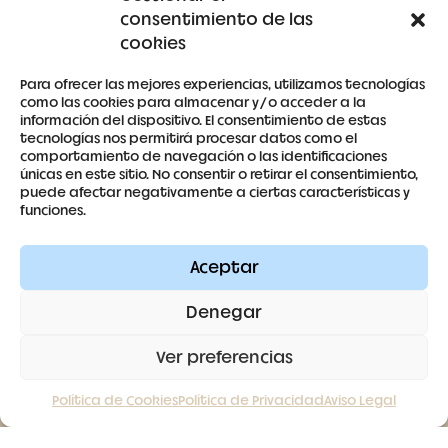
consentimiento de las
Detalles de la cuenta
cookies
Para ofrecer las mejores experiencias, utilizamos tecnologías
como las cookies para almacenar y/o acceder a la
información del dispositivo. El consentimiento de estas
tecnologías nos permitirá procesar datos como el
679 53 59 63
comportamiento de navegación o las identificaciones
únicas en este sitio. No consentir o retirar el consentimiento,
antoniaberrocal@hotmail.com
puede afectar negativamente a ciertas características y
funciones.
Ctra Badajoz-Villanueva del Fresno km 24,5
Aceptar
SÍGUENOS
Denegar
Ver preferencias
Política de Cookies
Política de Privacidad
Aviso Legal
Contacto