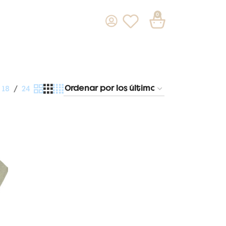
0
18
24