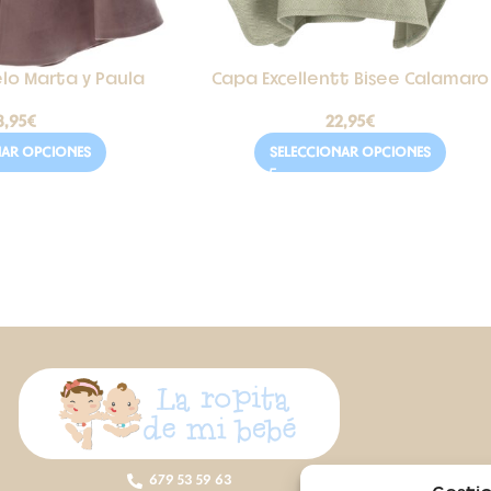
lo Marta y Paula
Capa Excellentt Bisee Calamaro
3,95
€
22,95
€
NAR OPCIONES
SELECCIONAR OPCIONES
679 53 59 63