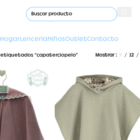
Hogar
Lencería
Niños
Outlet
Contacto
 etiquetados “capaterciopelo”
Mostrar
9
12