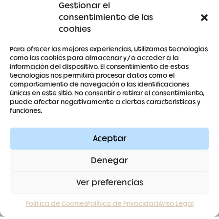
Gestionar el
consentimiento de las
Detalles de la cuenta
cookies
Para ofrecer las mejores experiencias, utilizamos tecnologías
como las cookies para almacenar y/o acceder a la
información del dispositivo. El consentimiento de estas
679 53 59 63
tecnologías nos permitirá procesar datos como el
comportamiento de navegación o las identificaciones
antoniaberrocal@hotmail.com
únicas en este sitio. No consentir o retirar el consentimiento,
puede afectar negativamente a ciertas características y
funciones.
Ctra Badajoz-Villanueva del Fresno km 24,5
SÍGUENOS
Aceptar
Denegar
Ver preferencias
Política de Cookies
Política de Privacidad
Aviso Legal
Contacto