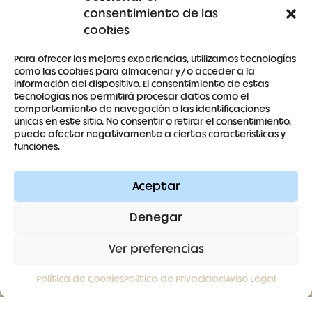
consentimiento de las
Detalles de la cuenta
cookies
Para ofrecer las mejores experiencias, utilizamos tecnologías
como las cookies para almacenar y/o acceder a la
información del dispositivo. El consentimiento de estas
tecnologías nos permitirá procesar datos como el
679 53 59 63
comportamiento de navegación o las identificaciones
únicas en este sitio. No consentir o retirar el consentimiento,
antoniaberrocal@hotmail.com
puede afectar negativamente a ciertas características y
funciones.
Ctra Badajoz-Villanueva del Fresno km 24,5
Aceptar
SÍGUENOS
Denegar
Ver preferencias
Política de Cookies
Política de Privacidad
Aviso Legal
Contacto